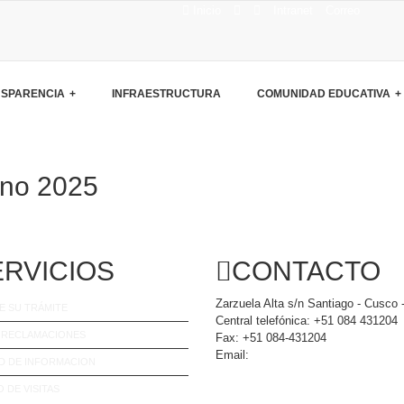
Inicio
Intranet
Correo
SPARENCIA
INFRAESTRUCTURA
COMUNIDAD EDUCATIVA
rno 2025
ERVICIOS
CONTACTO
Zarzuela Alta s/n Santiago - Cusco 
E SU TRÁMITE
Central telefónica: +51 084 431204
E RECLAMACIONES
Fax: +51 084-431204
Email:
iebolognesicusco@hotmail.
D DE INFORMACION
 DE VISITAS